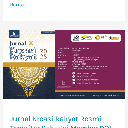
Berita
Jurnal
Kreasi
Rakyat
Resmi
Terdaftar
Sebagai
Member
DOI
Crossref
Melalui
Jurnal Kreasi Rakyat Resmi
Relawan