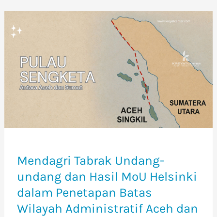
Mendagri
Tabrak
Undang-
undang
dan
Hasil
MoU
Helsinki
dalam
Penetapan
Mendagri Tabrak Undang-
Batas
undang dan Hasil MoU Helsinki
Wilayah
dalam Penetapan Batas
Administratif
Wilayah Administratif Aceh dan
Aceh