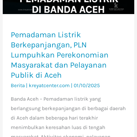
Masyarakat
dan
Pelayanan
Publik
Pemadaman Listrik
di
Berkepanjangan, PLN
Aceh
Lumpuhkan Perekonomian
Masyarakat dan Pelayanan
Publik di Aceh
Berita
|
kreyatcenter.com
|
01/10/2025
Banda Aceh – Pemadaman listrik yang
berlangsung berkepanjangan di berbagai daerah
di Aceh dalam beberapa hari terakhir
menimbulkan keresahan luas di tengah
masyarakat. Aktivitas ekonomi, pelayanan