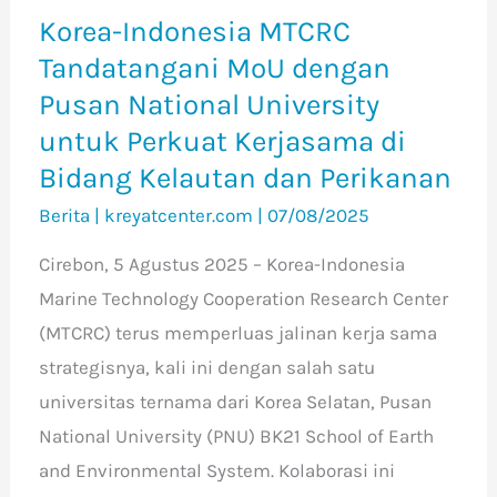
untuk
Korea-Indonesia MTCRC
Perkuat
Tandatangani MoU dengan
Kerjasama
Pusan National University
di
untuk Perkuat Kerjasama di
Bidang
Bidang Kelautan dan Perikanan
Kelautan
Berita
|
kreyatcenter.com
|
07/08/2025
dan
Perikanan
Cirebon, 5 Agustus 2025 – Korea-Indonesia
Marine Technology Cooperation Research Center
(MTCRC) terus memperluas jalinan kerja sama
strategisnya, kali ini dengan salah satu
universitas ternama dari Korea Selatan, Pusan
National University (PNU) BK21 School of Earth
and Environmental System. Kolaborasi ini