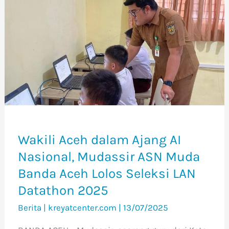
Aceh
dalam
Ajang
AI
Nasional,
Mudassir
ASN
Muda
Banda
Wakili Aceh dalam Ajang AI
Aceh
Nasional, Mudassir ASN Muda
Lolos
Banda Aceh Lolos Seleksi LAN
Seleksi
Datathon 2025
LAN
Berita
|
kreyatcenter.com
|
13/07/2025
Datathon
2025