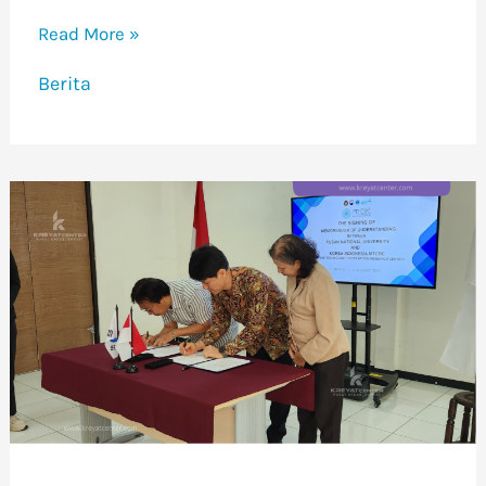
Read More »
Berita
Korea-
Indonesia
MTCRC
Tandatangani
MoU
dengan
Pusan
National
University