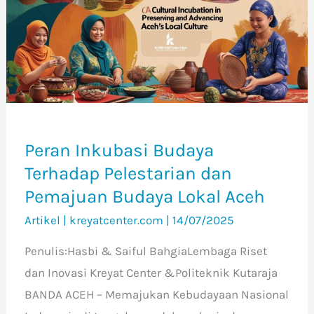
Terhadap
Pelestarian
dan
Pemajuan
Budaya
Lokal
Aceh
Peran Inkubasi Budaya
Terhadap Pelestarian dan
Pemajuan Budaya Lokal Aceh
Artikel
|
kreyatcenter.com
|
14/07/2025
Penulis:Hasbi & Saiful BahgiaLembaga Riset
dan Inovasi Kreyat Center &Politeknik Kutaraja
BANDA ACEH – Memajukan Kebudayaan Nasional