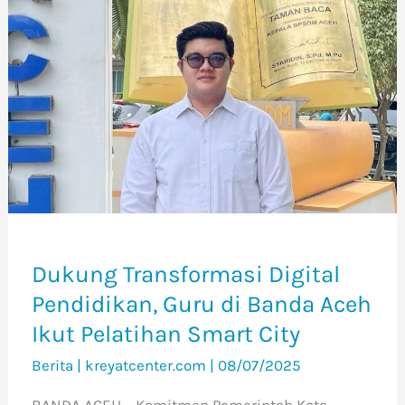
Dukung
Transformasi
Digital
Pendidikan,
Guru
di
Banda
Aceh
Ikut
Pelatihan
Dukung Transformasi Digital
Smart
Pendidikan, Guru di Banda Aceh
City
Ikut Pelatihan Smart City
Berita
|
kreyatcenter.com
|
08/07/2025
BANDA ACEH – Komitmen Pemerintah Kota